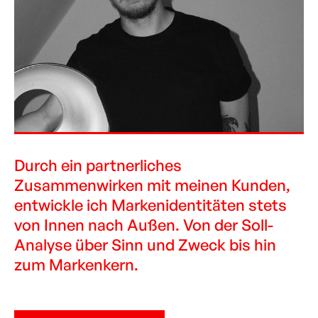
Durch ein partnerliches
Zusammenwirken mit meinen Kunden,
entwickle ich Markenidentitäten stets
von Innen nach Außen. Von der Soll-
Analyse über Sinn und Zweck bis hin
zum Markenkern.